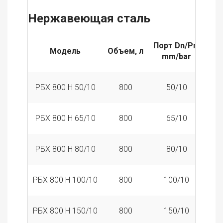
Нержавеющая сталь
Порт Dn/Pn,
Модель
Объем, л
Вес
mm/bar
РБХ 800 Н 50/10
800
50/10
1
РБХ 800 Н 65/10
800
65/10
1
РБХ 800 Н 80/10
800
80/10
1
РБХ 800 Н 100/10
800
100/10
1
РБХ 800 Н 150/10
800
150/10
1