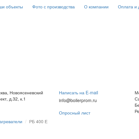
ши объекты
Фото с производства
О компании
Оплата и 
сква, Новоясеневский
Написать на E-mail
М
кт, д.32, к.1
С
info@boilerprom.ru
Б
Р
Опросный лист
агреватели
РБ 400 Е