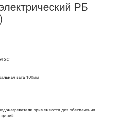
электрический РБ
)
09Г2С
ральная вата 100мм
водонагреватели применяются для обеспечения
ещений.