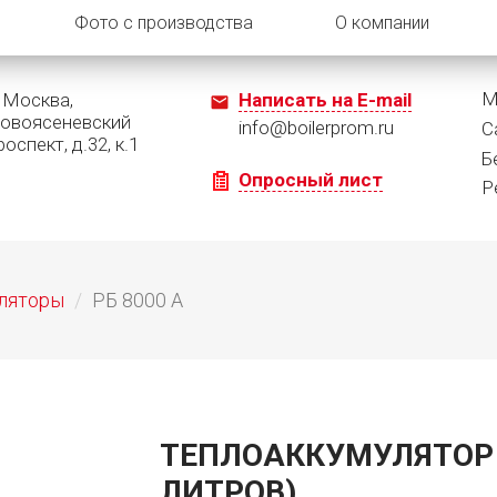
Фото с производства
О компании
М
. Москва,
Написать на E-mail
овоясеневский
info@boilerprom.ru
С
роспект, д.32, к.1
Б
Опросный лист
Р
ляторы
РБ 8000 А
ТЕПЛОАККУМУЛЯТОР Р
ЛИТРОВ)