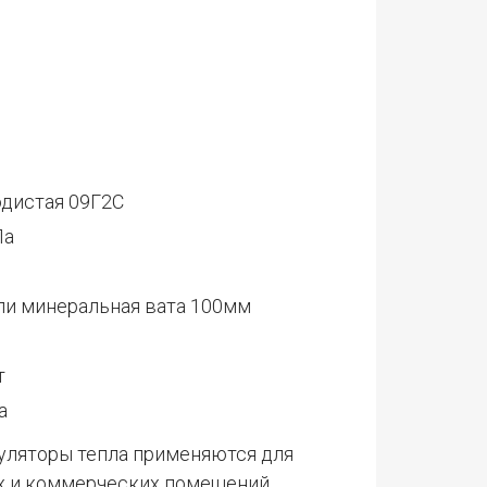
одистая 09Г2С
Па
или минеральная вата 100мм
т
а
ляторы тепла применяются для
х и коммерческих помещений.